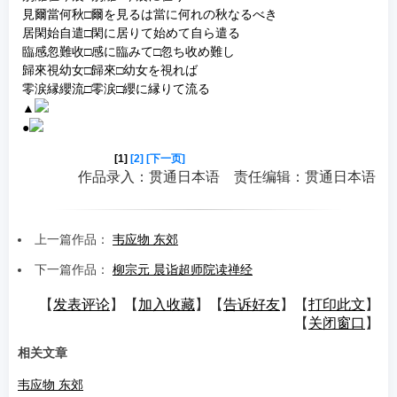
見爾當何秋□爾を見るは當に何れの秋なるべき
居閑始自遣□閑に居りて始めて自ら遣る
臨感忽難收□感に臨みて□忽ち收め難し
歸來視幼女□歸來□幼女を視れば
零涙縁纓流□零涙□纓に縁りて流る
▲
●
[1]
[2]
[下一页]
作品录入：贯通日本语 责任编辑：贯通日本语
上一篇作品：
韦应物 东郊
下一篇作品：
柳宗元 晨诣超师院读禅经
【
发表评论
】【
加入收藏
】【
告诉好友
】【
打印此文
】
【
关闭窗口
】
相关文章
韦应物 东郊