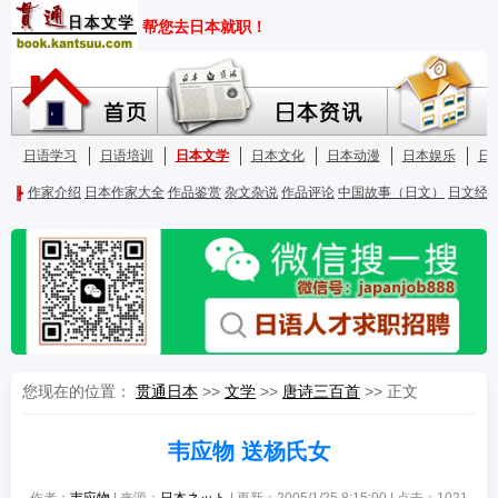
您现在的位置：
贯通日本
>>
文学
>>
唐诗三百首
>> 正文
韦应物 送杨氏女