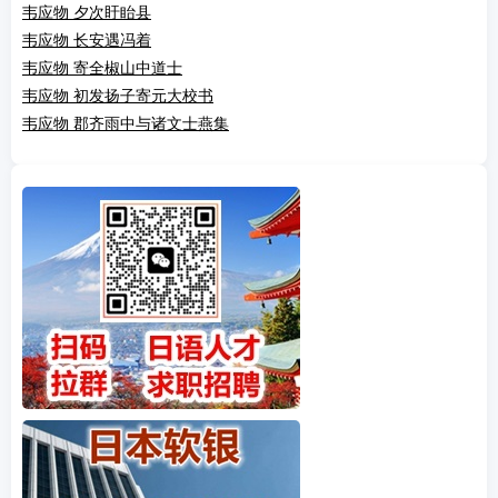
韦应物 夕次盱眙县
韦应物 长安遇冯着
韦应物 寄全椒山中道士
韦应物 初发扬子寄元大校书
韦应物 郡齐雨中与诸文士燕集