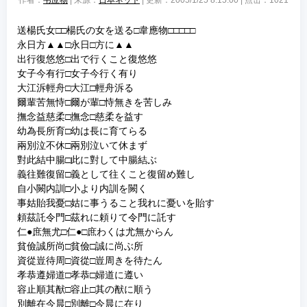
作者：
韦应物
| 来源：
日本ネット
| 更新：2005/1/25 8:15:00 | 点击：
1021
送楊氏女□□楊氏の女を送る□韋應物□□□□□
永日方▲▲□永日□方に▲▲
出行復悠悠□出で行くこと復悠悠
女子今有行□女子今行く有り
大江泝輕舟□大江□輕舟泝る
爾輩苦無恃□爾が輩□恃無きを苦しみ
撫念益慈柔□撫念□慈柔を益す
幼為長所育□幼は長に育てらる
兩別泣不休□兩別泣いて休まず
對此結中腸□此に對して中腸結ぶ
義往難復留□義として往くこと復留め難し
自小闕内訓□小より内訓を闕く
事姑貽我憂□姑に事うること我れに憂いを貽す
頼茲託令門□茲れに頼りて令門に託す
仁●庶無尤□仁●□庶わくは尤無からん
貧儉誠所尚□貧儉□誠に尚ぶ所
資從豈待周□資從□豈周きを待たん
孝恭遵婦道□孝恭□婦道に遵い
容止順其猷□容止□其の猷に順う
別離在今晨□別離□今晨に在り