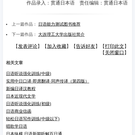
作品录入：贯通日本语 责任编辑：贯通日本语
上一篇作品：
日语能力测试图书推荐
下一篇作品：
大连理工大学出版社简介
【
发表评论
】【
加入收藏
】【
告诉好友
】【
打印此文
】
【
关闭窗口
】
相关文章
日语听说强化训练(中级)
实用中日口译·即席翻译·同声传译（第四版）
新编日译汉教程
日本近现代文学
日语听说强化训练(初级)
日语商业信函
轻松日语写作训练(中级以下)
唱歌学日语
日本纵横 日语新闻听解百日通