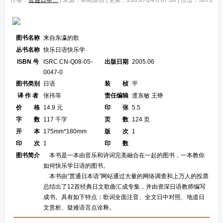
作者：
贯通日本…
| 来源：本站原创 | 更新：2005/7/24 8:07:00 | 点击：
3073
图书名称
来自东瀛的歌
丛书名称
快乐日语快乐学
ISBN 号
ISRC CN-Q08-05-
出版日期
2005.06
0047-0
图书类别
日语
装 桢
平
译 作 者
张祎等
责任编辑
遆东敏 王铮
价 格
14.9 元
印 张
5.5
字 数
117 千字
页 数
124 页
开 本
175mm*180mm
版 次
1
印 次
1
印 数
图书简介
本书是一本由音乐和诗词完美融合在一起的图书，一本教你
如何快乐学日语的图书。
本书由“贯通日本语”网站通过大量的网络调查和上万人的投票
总结出了12首经典日文歌曲汇成专集，并由资深日语教师编写
成书。具有如下特点：歌词全面注音、全文日中对照、地道日
文赏析、疑难语言点诠释。