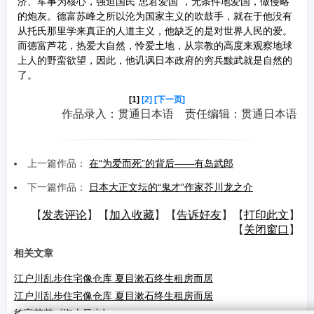
济、军事为核心，强迫国民“忠君爱国”，无条件地爱国，做侵略
的炮灰。德富苏峰之所以沦为国家主义的吹鼓手，就在于他没有
从托氏那里学来真正的人道主义，他缺乏的是对世界人民的爱。
而德富芦花，热爱大自然，怜爱土地，从宗教的高度来观察地球
上人的野蛮欲望，因此，他讥讽日本政府的穷兵黩武就是自然的
了。
[1]
[2]
[下一页]
作品录入：贯通日本语 责任编辑：贯通日本语
上一篇作品：
在“为爱而死”的背后——有岛武郎
下一篇作品：
日本大正文坛的“鬼才”作家芥川龙之介
【
发表评论
】【
加入收藏
】【
告诉好友
】【
打印此文
】
【
关闭窗口
】
相关文章
江户川乱步住宅像仓库 夏目漱石终生租房而居
江户川乱步住宅像仓库 夏目漱石终生租房而居
德富芦花《海上日出》