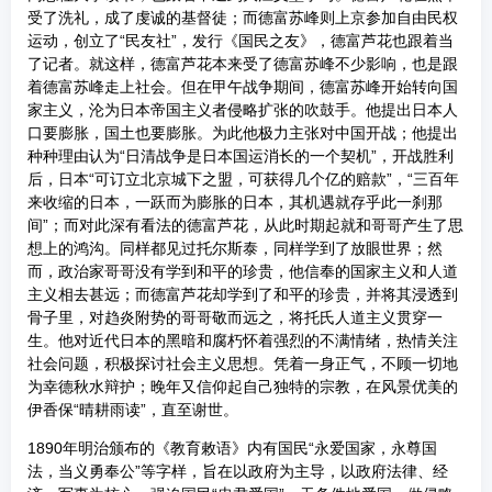
受了洗礼，成了虔诚的基督徒；而德富苏峰则上京参加自由民权
运动，创立了“民友社”，发行《国民之友》，德富芦花也跟着当
了记者。就这样，德富芦花本来受了德富苏峰不少影响，也是跟
着德富苏峰走上社会。但在甲午战争期间，德富苏峰开始转向国
家主义，沦为日本帝国主义者侵略扩张的吹鼓手。他提出日本人
口要膨胀，国土也要膨胀。为此他极力主张对中国开战；他提出
种种理由认为“日清战争是日本国运消长的一个契机”，开战胜利
后，日本“可订立北京城下之盟，可获得几个亿的赔款”，“三百年
来收缩的日本，一跃而为膨胀的日本，其机遇就存乎此一刹那
间”；而对此深有看法的德富芦花，从此时期起就和哥哥产生了思
想上的鸿沟。同样都见过托尔斯泰，同样学到了放眼世界；然
而，政治家哥哥没有学到和平的珍贵，他信奉的国家主义和人道
主义相去甚远；而德富芦花却学到了和平的珍贵，并将其浸透到
骨子里，对趋炎附势的哥哥敬而远之，将托氏人道主义贯穿一
生。他对近代日本的黑暗和腐朽怀着强烈的不满情绪，热情关注
社会问题，积极探讨社会主义思想。凭着一身正气，不顾一切地
为幸德秋水辩护；晚年又信仰起自己独特的宗教，在风景优美的
伊香保“晴耕雨读”，直至谢世。
1890年明治颁布的《教育敕语》内有国民“永爱国家，永尊国
法，当义勇奉公”等字样，旨在以政府为主导，以政府法律、经