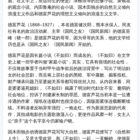
盾。在文学上，应运而生的便是广津柳浪等的悲惨小说、泉镜花
的观念小说、内田鲁庵的社会小说、国木田独步的自然主义倾向
浪漫主义作品和德富芦花的理想主义倾向的浪漫主义文学。
德富芦花（1868–1927），本名德富健次郎，熊本水俣人。民友
社有名的政治活动家、主宰《国民之友》《国民新闻》的德富苏
峰（猪一郎）是德富芦花的哥哥。因为哥哥的关系，他的文学经
历也是从《国民之友》《国民新闻》开始的。
德富芦花是因长篇小说《不如归》而成名的。《不如归》在文学
史上被一些学者叫做“家庭小说”，其实，它具有很强的社会性，
不仅将故事置于当时甲午战争前后的政治背景中，写出了明治妇
女的社会悲剧，而且将上层社会的黑暗、军中腐败、掮客投机、
财产继承问题乃至婆媳关系等都写得丝丝入扣。从内容来看，同
是婆婆逼死媳妇，《不如归》揭露了明治时代妇女不安、脆弱的
社会地位，控诉了封建家长制的罪恶。德富芦花当初本是一位遭
冷遇的作家，报纸在连载时也很没信心，因版面紧张连载断断续
续。不料读者反响异常强烈，一炮走红。作为新派悲剧的代表
作，其拍成电影的主题歌激荡人心，更使作品风靡一时，女主人
公“浪子”这个名字至今仍家喻户晓。
国木田独步劝诱德富芦花写写大自然，德富芦花便写了《自然和
人生》，又是大受欢迎，和《不如归》一起，一直畅销，使德富