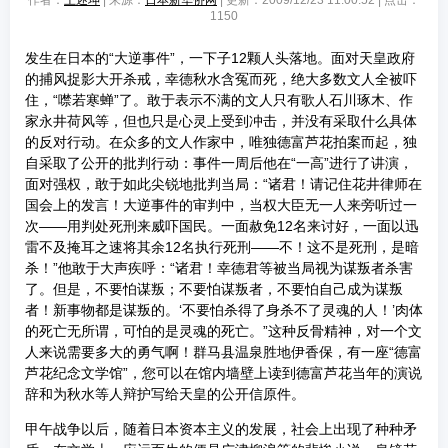
作者：
王述坤
| 来源：
日本新华侨网
| 更新：2009/12/23 11:00:52 | 点击：
1150
发生在日本的“大逆事件”，一下子12颗人头落地。面对天皇政府
的捕风捉影大开杀戒，幸德秋水含冤而死，绝大多数文人全被吓
住，“噤若寒蝉”了。敢于表示不满的文人只有歌人石川琢木、作
家永井荷风等，但也只是心灵上受到冲击，并没有采取什么具体
的反对行动。在众多的文人作家中，唯独德富芦花拍案而起，独
自采取了公开的批判行动：事件一周后他在“一高”进行了讲演，
面对强权，敢于如此尖锐地批判当局：“诸君！请记住花井律师在
国会上的发言！大逆事件的审判中，当权大臣无一人来旁听过一
次——用判处死刑来威吓国民。一面赦免12名来讨好，一面以迅
雷不及掩耳之速将其余12名执行死刑——不！这不是死刑，是暗
杀！”他敢于大声疾呼：“诸君！幸德君等被当局视为谋叛者杀害
了。但是，不要怕谋叛；不要怕谋叛者，不要怕自己成为谋叛
者！新事物都是谋叛的。‘不要怕杀得了身杀不了灵魂的人！’肉体
的死亡无所谓，可怕的是灵魂的死亡。”这种反骨精神，对一个文
人来说需要多大的勇气啊！群马县温泉胜地伊香保，有一座“德富
芦花纪念文学馆”，您可以在馆内墙壁上读到德富芦花当年的演说
辞和为秋水等人辩护写给天皇的公开信原件。
甲午战争以后，随着日本资本主义的发展，社会上出现了种种矛