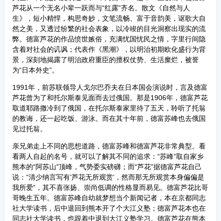
芦花从一个无名小辈一跃而与“红露”齐名。散文《自然与人
生》，短小精悍，构思奇妙，文笔流畅、富于音韵美，讴歌大自
然之美，又透过纷繁的社会表象，以冷竣的目光洞察出现实的流
弊。德富芦花的作品愤世嫉俗，充满忧国忧民之情，字里行间隐
含着对社会的讥讽；代表作《黑潮》，以明治初期欧化盛行为背
景，深刻地揭露了明治政府重臣的擅权仗势、生活糜烂，被誉
为“日本外史”。
1991年，前苏联领导人戈尔巴乔夫在日本国会演说时，言及德富
芦花曾为了和托尔斯泰见面而去过俄国。那是1906年，德富芦花
取道耶路撒冷到了俄国，在托尔斯泰家里待了五天，聆听了托翁
的教诲，还一起吃饭、游泳。而在其十年前，德富苏峰也去俄国
见过托翁。
亲兄弟走上不同的思想道路，德富苏峰和德富芦花非常典型。看
看两人自起的名号，就可以了解其不同的追求：“苏峰”取自家乡
熊本的“阿苏山”顶峰，气势委实磅礴；而“芦花”据德富芦花自己
说：“清少纳言写有‘芦花无所观赏’，然而那无所观赏本身偏偏是
我所爱”，其不喜张扬、崇尚低调的性格显而易见。德富芦花比哥
哥晚生五年。德富苏峰自幼就梦想当个新闻记者，本在京都同志
社大学读书，后中退回到熊本开了个大江义塾；德富芦花本也在
同志社大学读书，也跟着中退到大江义塾学习。德富芦花在熊本