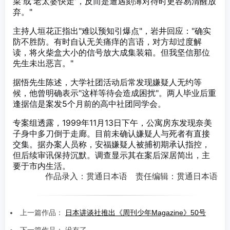
菜'或'老太婆快走'，反而是遭遇刻薄对待时更容易清醒放
弃。"
主持人垣花正指出"难以预知引爆点"，岩井回应："确实
防不胜防。有时自认无关痛痒的言语，对方却过度解
读，将火柴盒大小的信号放大成集装箱。但我坚信那位
先生未出恶言。"
据悟先生陈述，大学社团活动后常发现嫌疑人无约等
候，他曾明确表示"这样等待会造成困扰"。两人毕业后重
逢据信是案发5个月前的高中社团同学会。
专案组透露，1999年11月13日下午，公寓房东发现奈美
子身中多刀倒于走廊。目前未确认嫌疑人与死者有直接
交集。据办案人员称，安福嫌疑人被捕初期承认指控，
但后续审讯保持沉默。调查显示其在案后深居简出，主
要于市内生活。
作品录入：贯通日本语 责任编辑：贯通日本语
上一篇作品：
日本讲谈社推出《周刊少年Magazine》50号