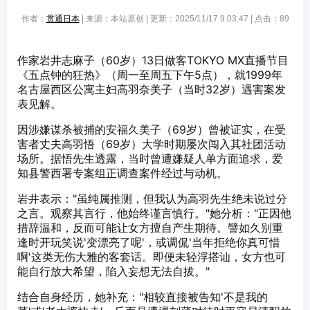
作者：
贯通日本
| 来源：本站原创 | 更新：2025/11/17 9:03:47 | 点击：
89
作家岩井志麻子（60岁）13日做客TOKYO MX直播节目
《五点钟的狂热》（周一至周五下午5点），就1999年
名古屋西区公寓主妇高羽奈美子（当时32岁）遇害案发
表见解。
因涉嫌谋杀被捕的安福久美子（69岁）曾被证实，在受
害者丈夫高羽悟（69岁）大学时期屡次闯入其社团活动
场所。据悟先生透露，当时曾遭嫌疑人单方面追求，爱
知县警西署专案组正调查案件经过与动机。
岩井表示："虽纯属推测，但我认为高羽先生绝未说过分
之言。观察其言行，他始终谨言慎行。"她分析："正因他
措辞温和，反而可能让女方擅自产生期待。譬如久别重
逢时开玩笑说'变漂亮了呢'，或调侃'当年拒绝你真可惜
啊'这类无伤大雅的客套话。即便未轻浮搭讪，女方也可
能自行放大希望，陷入妄想无法自拔。"
结合自身经历，她补充："相较直接被告知'不是我的