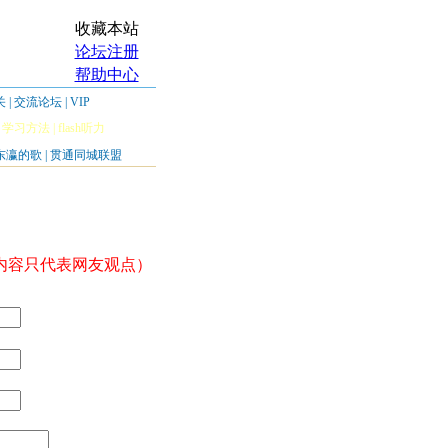
收藏本站
论坛注册
帮助中心
关
|
交流论坛
|
VIP
|
学习方法
|
flash听力
东瀛的歌
|
贯通同城联盟
内容只代表网友观点）