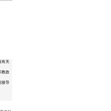
项有关
宗教政
间接导