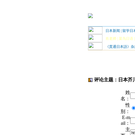
日本新闻
|
留学日
肖老师
|
菜鸟日语
《貫通日本語》杂
评论主题：日本芥
姓
名：
性
别：
E-m
ail：
主