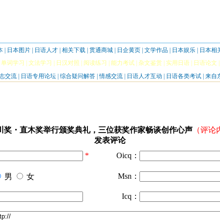
本
|
日本图片
|
日语人才
|
相关下载
|
贯通商城
|
日企黄页
|
文学作品
|
日本娱乐
|
日本相
|
单词学习
|
文法学习
|
日汉对照
|
阅读练习
|
能力考试
|
杂文鉴赏
|
实用日语
|
日语论文
志交流
|
日语专用论坛
|
综合疑问解答
|
情感交流
|
日语人才互动
|
日语各类考试
|
来自
川奖・直木奖举行颁奖典礼，三位获奖作家畅谈创作心声
（评论
发表评论
*
Oicq：
Msn：
男
女
Icq：