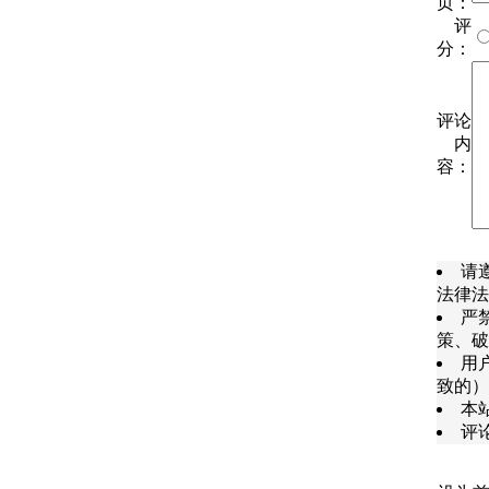
页：
评
分：
评论
内
容：
请
法律法
严
策、破
用
致的）
本
评