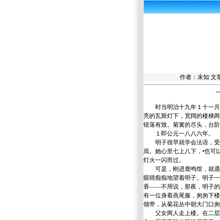
作者：未知 文
时当明治十九年１十一月三
亮的瓦斯灯下，宽阔的楼梯两
错落有致。菊篱的尽头，台阶
１即公元一八八六年。
明子很早就学会法语，受过
焉。她心里七上八下，•也可
灯火一闪而过。
可是，刚进鹿鸣馆，就遇到
眼睛痴痴地望着明子。明子一
香——不用说，那夜，明子的
有一位身着燕尾服，匆匆下楼
领带，从菊花丛中朝大门口匆
父女两人走上楼。在二层舞