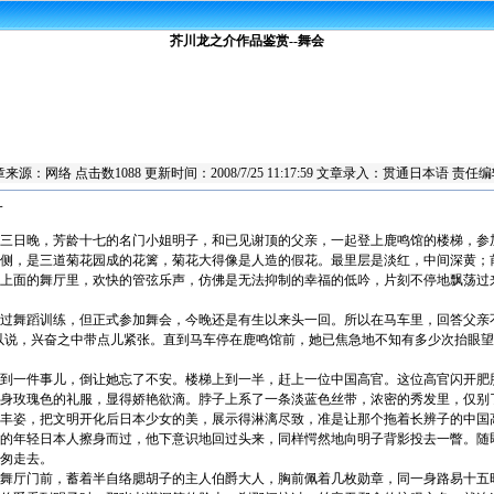
芥川龙之介作品鉴赏--舞会
章来源：
网络
点击数
1088 更新时间：2008/7/25 11:17:59 文章录入：贯通日本语 
一
日晚，芳龄十七的名门小姐明子，和已见谢顶的父亲，一起登上鹿鸣馆的楼梯，参
侧，是三道菊花园成的花篱，菊花大得像是人造的假花。最里层是淡红，中间深黄；
上面的舞厅里，欢快的管弦乐声，仿佛是无法抑制的幸福的低吟，片刻不停地飘荡过
舞蹈训练，但正式参加舞会，今晚还是有生以来头一回。所以在马车里，回答父亲
以说，兴奋之中带点儿紧张。直到马车停在鹿鸣馆前，她已焦急地不知有多少次抬眼
一件事儿，倒让她忘了不安。楼梯上到一半，赶上一位中国高官。这位高官闪开肥
身玫瑰色的礼服，显得娇艳欲滴。脖子上系了一条淡蓝色丝带，浓密的秀发里，仅别
丰姿，把文明开化后日本少女的美，展示得淋漓尽致，准是让那个拖着长辨子的中国
的年轻日本人擦身而过，他下意识地回过头来，同样愕然地向明子背影投去一瞥。随
匆走去。
厅门前，蓄着半自络腮胡子的主人伯爵大人，胸前佩着几枚勋章，同一身路易十五