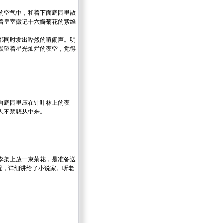
。
的空气中，和着下面庭园里散
着皇室徽记十六瓣菊花的紫绉
都同时发出哗然的喧闹声。明
默望着星光灿烂的夜空，觉得
向庭园里压在针叶林上的夜
人不禁悲从中来。
李架上放一束菊花，是准备送
况，详细讲给了小说家。听老