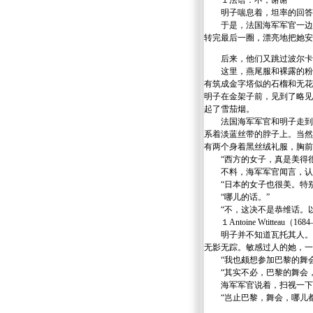
１法语：不，谢谢
明子喘息着，坦率的回答
于是，法国海军军官一边继
转完最后一圈，漂亮地把她安
后来，他们又跳过波尔卡和
这里，燕尾服和裸露的粉肩
有筑成金字塔似的石榴和无花
明子在金架子前，见到了略见
起了雪茄烟。
法国海军军官和明子走到一
系着淡蓝丝带的脖子上。当然
有两个身着黑丝绒礼服，胸前
“西方的女子，真是美得很
不料，海军军官闻言，认
“日本的女子也很美。特别
“哪儿的话。”
“不，这决不是恭维话。以
１Antoine Wtitteau（1
明子并不知道瓦托其人。因
无影无踪。敏感过人的她，一
“我也颇想参加巴黎的舞会
“其实不必，巴黎的舞会，
海军军官说着，扫视一下子
“岂止巴黎，舞会，哪儿都