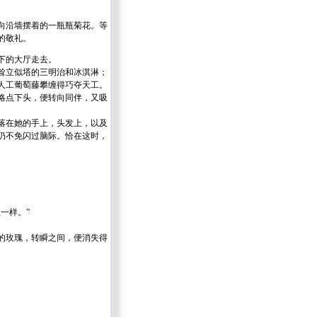
向沿墙摆着的一瓶瓶菊花。等
的敬礼。
下的大厅走去。
耸立似塔的三明治和冰淇淋；
人工葡萄藤攀缠得巧夺天工。
略点下头，便转向同伴，又吸
落在她的手上，头发上，以及
仍不免闪过脑际。恰在这时，
一样。”
的玫瑰，转瞬之间，便消失得