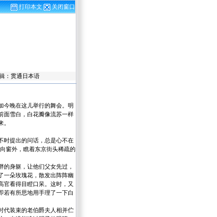
打印本文
关闭窗口
责任编辑：贯通日本语
加今晚在这儿举行的舞会。明
前面雪白，白花瓣像流苏一样
来。
不时提出的问话，总是心不在
望向窗外，瞧着东京街头稀疏的
胖的身躯，让他们父女先过，
了一朵玫瑰花，散发出阵阵幽
高官看得目瞪口呆。这时，又
即若有所思地用手理了一下白
时代装束的老伯爵夫人相并伫