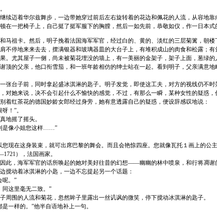
。
续迈着华尔兹舞步，一边带她穿过前后左右旋转着的花边和佩花的人流，从容地靠
顿在一把椅子上，自己挺了挺军服下的胸膛，然后一如先前，恭敬如仪，作一日本式
马祖卡。然后，明子挽着法国海军军官，经过白的、黄的、淡红的三层菊篱，朝楼
不停地来来去去，摆满银器和玻璃器皿的大台子上，有堆积成山的肉食和松露；有
果。尤其屋子一侧，尚未被菊花埋没的墙上，有一美丽的金架子，架子上面，葱绿的
谢顶的父亲，他口衔雪茄，和一班年龄相仿的绅士站在一起。看到明子，父亲满意地
张台子前，同时拿起盛冰淇淋的匙子。明子发觉，即使这工夫，对方的视线仍不时
，对她来说，决不会引起什么不愉快的感觉，不过，有那么一瞬，某种女性的疑惑，
别着红茶花的德国妙龄女郎经过身旁，她有意透露自己的疑惑，便设辞感叹地说：
呀！”。
真地摇了摇头。
是像小姐您这样……”
您现在这身装束，就可出席巴黎的舞会。而且会艳惊四座。您就像瓦托１画上的公主
684—1721），法国画家。
此，海军军官的话所唤起的她对美好往昔的幻想——幽幽的林中喷泉，和行将凋谢
边搅动着冰淇淋的小匙，一边不忘提起另一个话题：
呢。”
同这里毫无二致。”
周围的人流和菊花，忽然眸子里露出一丝讥讽的微笑，停下搅动冰淇淋的匙子。
是一样的。”他半自语地补上一句。