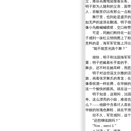
立，雍容高雅地迎接着宾客。
明子那为人随和的父亲，面带
人，容貌里仍沾有那么一点粗
舞厅里，也到处是盛开的菊
如无声的波浪在翻涌。明子很
像小鸟般喊喊喳喳，交口称赞
可是，同她们刚待在一起，
子感到一抹红云悄悄爬上了粉
意料的是，海军军官脸上浮出
“能不能赏光跳个舞？”
很快，明子和法国海军军官
重；明子把戴着长手套的手、
舞步。还不时在她耳畔，用惹
明子对这些温文尔雅的话语
旗，画着张牙舞爪的青龙；在
像香槟酒一样欢腾，在华丽的
送一个愉快的眼风。就在这一
明子知道，这期间，法国海
奇。这么漂亮的小姐，难道也
么？——他眼中含着讨人喜欢
华丽的玫瑰色舞鞋，就在平滑
但不久，军官感到，这个猫
“还想继续跳吗？”
“Non，merci１”