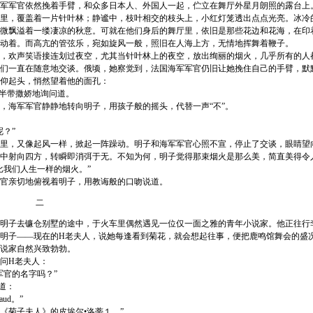
军官依然挽着手臂，和众多日本人、外国人一起，伫立在舞厅外星月朗照的露台上
，覆盖着一片针叶林；静谧中，枝叶相交的枝头上，小红灯笼透出点点光亮。冰冷
微飘溢着一缕凄凉的秋意。可就在他们身后的舞厅里，依旧是那些花边和花海，在印
动着。而高亢的管弦乐，宛如旋风一般，照旧在人海上方，无情地挥舞着鞭子。
欢声笑语接连划过夜空，尤其当针叶林上的夜空，放出绚丽的烟火，几乎所有的人
们一直在随意地交谈。俄顷，她察觉到，法国海军军官仍旧让她挽住自己的手臂，默
仰起头，悄然望着他的面孔：
半带撒娇地询问道。
海军军官静静地转向明子，用孩子般的摇头，代替一声“不”。
？”
，又像起风一样，掀起一阵躁动。明子和海军军官心照不宣，停止了交谈，眼睛望
中射向四方，转瞬即消弭于无。不知为何，明子觉得那束烟火是那么美，简直美得令
我们人生一样的烟火。”
亲切地俯视着明子，用教诲般的口吻说道。
二
子去镰仓别墅的途中，于火车里偶然遇见一位仅一面之雅的青年小说家。他正往行
明子——现在的H老夫人，说她每逢看到菊花，就会想起往事，便把鹿鸣馆舞会的盛
说家自然兴致勃勃。
问H老夫人：
官的名字吗？”
道：
ud。”
《菊子夫人》的皮埃尔•洛蒂１。”