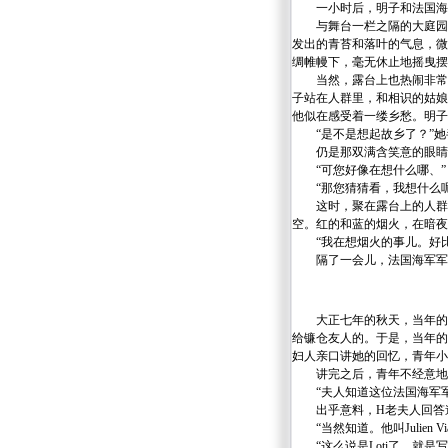
一小时后，明子和法国海军
与舞台一栏之隔的大庭园里
发出的青苔和落叶的气息，微
绸帷幔下，毫无休止地摇曳摆
当然，露台上也热闹非常，
子站在人群里，和相识的姑娘
他似在感受着一缕乡愁。明子
“是不是想起故乡了？”她
仍是那双满含笑意的眼睛，
“可您好像在想什么哪、”
“那您猜猜看，我想什么呢
这时，聚在露台上的人群里
空。红的和蓝的烟火，在暗夜
“我在想烟火的事儿。好比
隔了一会儿，法国海军军官
大正七年的秋天，当年的明
给镰仓友人的。于是，当年的
妇人亲口讲她的回忆，青年小
讲完之后，青年不经意地
“夫人知道这位法国海军军
出乎意料，H老夫人回答
“当然知道。他叫Julien Via
“这么说是Loti了。就是写