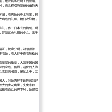
这，也没能逃过明子的眼睛。
时，也觉得权势显赫的伯爵夫
牙扇，在爽适的香水味里，宛
玫瑰色的礼服。她们欢迎她，
有礼，作一日本式的鞠躬。明
，穿淡蓝色礼服的少女。出乎
端正，轮廓分明，胡须很浓
带着她，在人群中迈着轻松的
着皇室的徽章，大清帝国的国
郁的金色。然而，起伏的人海
女友目光相遇，遽忙之中，互
国人，对她陶醉于跳舞感到好
般大的青花碗里，夹食米粒
线投在自己的脚下时，她那双