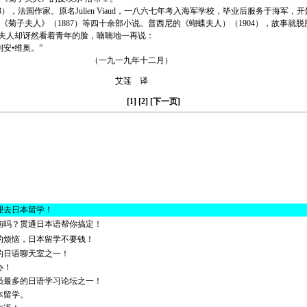
0—1923），法国作家。原名Julien Viaud，一八六七年考入海军学校，毕业后服务于海
《菊子夫人》（1887）等四十余部小说。普西尼的《蝴蝶夫人）（1904），故事就
人却讶然看着青年的脸，喃喃地一再说：
安•维奥。”
一九年十二月）
莲 译
[1]
[2]
[下一页]
理去日本留学！
恼吗？贯通日本语帮你搞定！
的烦恼，日本留学不要钱！
的日语聊天室之一！
办！
员最多的日语学习论坛之一！
本留学。