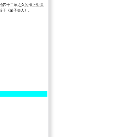
军，开始四十二年之久的海上生涯。
脱胎于《菊子夫人》。