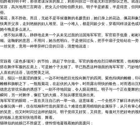
伯爵看到明子时，那张老谋深算的脸上，剎那间掠过一丝毫无邪念的惊叹之色。就连
笑容，高兴地用三言两语，把女儿介绍给伯爵夫妇。明子半是娇羞，半是得意，但同
俗。
花，美不胜收。而且，无处不是等候邀舞的名媛贵妇，她们身上的花边、佩花和象
快离开父亲，走到艳丽的妇人堆里。这一小堆人，都是同龄少女，穿着同样淡蓝色或
她今晚是多么迷人。
便不知从哪儿，静静地走来一个从未见过面的法国海军军官。军官双手低垂，彬彬
颊。这鞠躬的意思，不用问，她当然明白。于是便回过头，把手中扇子交给站在一旁
一丝笑意，竟用一种带异样口音的日语，清楚地说道：
踩着《蓝色多瑙河》的节拍，跳起了华尔兹。军官的脸色给烈日晒得黧黑，他相貌
搭在舞伴军服的左肩上，可是她个子太矮了。早已熟悉这种场面的海军军官，巧妙地
人喜欢的法语，说些赞美之词。
，报以一丝羞涩的微笑，一边不时地把目光投向舞厅的四周。紫色绉绸的帷幔，印
帷幔和旗帜之下，一瓶瓶菊花，在起伏的人海中，时而露出明快的银色，对而透出沉
德意志管弦乐曲的诱惑下，一刻不停地回旋，令人眼花缭乱。明子与一个正在曼舞的
瞬间，另一对舞伴，像狂飞的大娥，不知从哪里现身出来。
军军官的眼睛，一直在关注自己的一举一动。这意味着，一个全然不了解日本的外
会像玩偶一样，住在纸糊和竹造的屋里么？难道也要用精细的金属筷子，从只有掌心
的笑意，但又时时闪过这样的疑问。明子觉得又好笑，又得意。每逢对方把好奇的视
的地板上愈发轻快地滑着、舞着。
咪似的姑娘已不胜疲乏，便怜惜地凝视着她的面庞问：