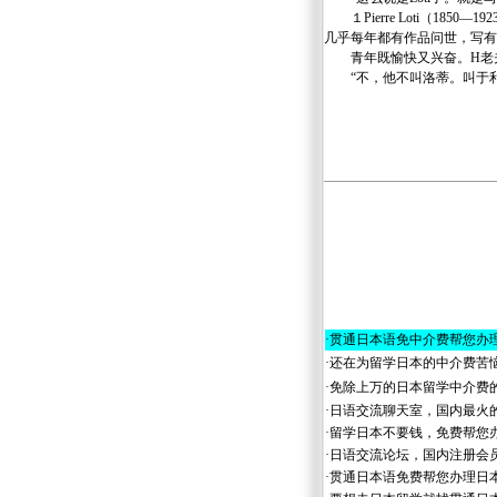
１Pierre Loti（185
几乎每年都有作品问世，写有
青年既愉快又兴奋。H老夫
“不，他不叫洛蒂。叫于利
（一九
艾
·
贯通日本语免中介费帮您办
·
还在为留学日本的中介费苦
·
免除上万的日本留学中介费
·
日语交流聊天室，国内最火
·
留学日本不要钱，免费帮您
·
日语交流论坛，国内注册会
·
贯通日本语免费帮您办理日