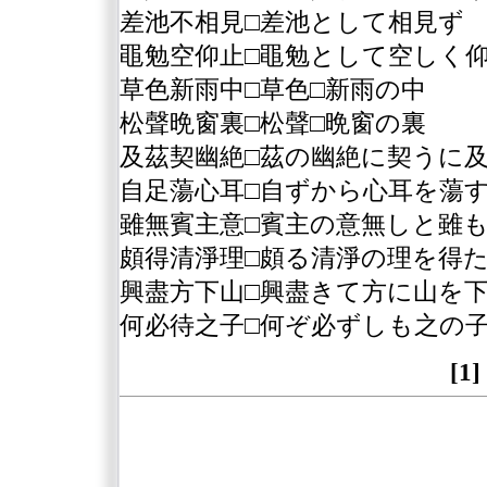
差池不相見□差池として相見ず
黽勉空仰止□黽勉として空しく
草色新雨中□草色□新雨の中
松聲晩窗裏□松聲□晩窗の裏
及茲契幽絶□茲の幽絶に契うに
自足蕩心耳□自ずから心耳を蕩
雖無賓主意□賓主の意無しと雖
頗得清淨理□頗る清淨の理を得
興盡方下山□興盡きて方に山を
何必待之子□何ぞ必ずしも之の
[1]