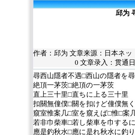
邱为 
作者：
邱为
文章来源：
日本ネッ
0 文章录入：贯通
尋西山隱者不遇□西山の隱者を尋
絶頂一茅茨□絶頂の一茅茨
直上三十里□直ちに上る三十里
扣關無僮僕□關を扣けど僮僕無
窺室惟案几□室を窺えば□惟□案
若非巾柴車□若し柴車を巾する
應是釣秋水□應に是れ秋水に釣