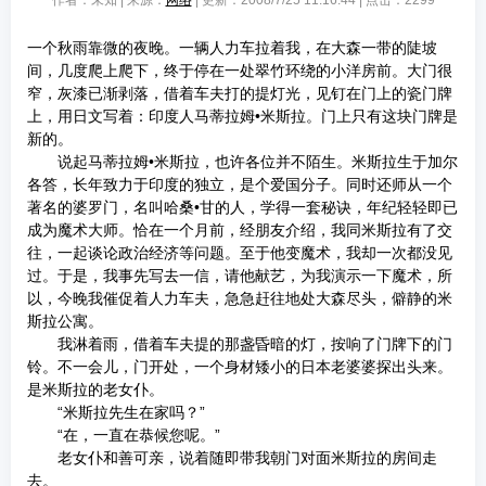
作者：未知 | 来源：
网络
| 更新：2008/7/25 11:16:44 | 点击：
2299
一个秋雨靠微的夜晚。一辆人力车拉着我，在大森一带的陡坡
间，几度爬上爬下，终于停在一处翠竹环绕的小洋房前。大门很
窄，灰漆已渐剥落，借着车夫打的提灯光，见钉在门上的瓷门牌
上，用日文写着：印度人马蒂拉姆•米斯拉。门上只有这块门牌是
新的。
说起马蒂拉姆•米斯拉，也许各位并不陌生。米斯拉生于加尔
各答，长年致力于印度的独立，是个爱国分子。同时还师从一个
著名的婆罗门，名叫哈桑•甘的人，学得一套秘诀，年纪轻轻即已
成为魔术大师。恰在一个月前，经朋友介绍，我同米斯拉有了交
往，一起谈论政治经济等问题。至于他变魔术，我却一次都没见
过。于是，我事先写去一信，请他献艺，为我演示一下魔术，所
以，今晚我催促着人力车夫，急急赶往地处大森尽头，僻静的米
斯拉公寓。
我淋着雨，借着车夫提的那盏昏暗的灯，按响了门牌下的门
铃。不一会儿，门开处，一个身材矮小的日本老婆婆探出头来。
是米斯拉的老女仆。
“米斯拉先生在家吗？”
“在，一直在恭候您呢。”
老女仆和善可亲，说着随即带我朝门对面米斯拉的房间走
去。