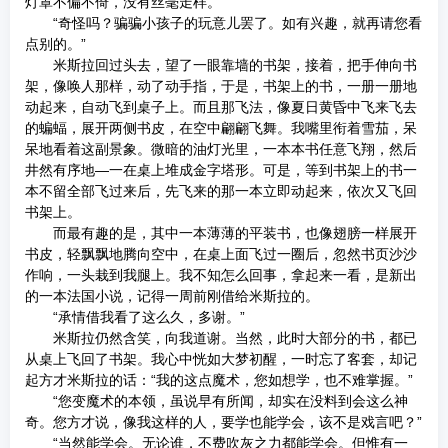
灯罩不偏不倚，没有丝毫走样。
“奇怪吗？骗骗小孩子的玩意儿罢了。如有兴趣，就再请您看
点别的。”
米斯拉回过头去，望了一眼靠墙的书架，接着，把手伸向书
架，像唤人那样，动了动手指，于是，书架上的书，一册一册地
动起来，自动飞到桌子上。而且那飞法，像夏日黄昏中飞来飞去
的蝙蝠，展开两侧书皮，在空中翩翩飞舞。我嘴里衔着雪茄，呆
呆地看着这副景象。微暗的油灯光里，一本本书任意飞翔，然后
井然有序地—一在桌上堆成金字塔形。可是，等到书架上的书一
本不留全部飞过来后，先飞来的那一本立即动起来，依次又飞回
书架上。
而最有趣的是，其中一本薄薄的平装书，也像翅膀一样展开
书皮，轻飘飘地腾向空中，在桌上面飞过一圈后，忽然书页沙沙
作响，一头栽到我腿上。我不知怎么回事，拿起来一看，是新出
的一本法国小说，记得一周前刚借给米斯拉的。
“承情借我看了这么久，多谢。”
米斯拉仍然含笑，向我道谢。当然，此时大部分的书，都已
从桌上飞回了书架。我心中恍如大梦初醒，一时忘了客套，却记
起方才米斯拉的话：“我的这点魔术，您如想学，也不难掌握。”
“您变魔术的本领，虽说早有所闻，却实在没料到会这么神
奇。您方才说，像我这样的人，要学也能学会，该不是戏言吧？”
“当然能学会。无论谁，不费吹灰之力都能学会。但惟有一