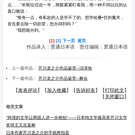
点……”米斯拉话说一半，两眼紧紧盯着我，用一种不同以往的认
真口吻说：
“惟有一点，有私欲的人是学不了的。想学哈桑•甘的魔术，
首先要去除一切欲望，您办得到吗？”
“我想能办到。”
[1]
[2]
下一页
尾页
作品录入：贯通日本语 责任编辑：贯通日本语
上一篇作品：
芥川龙之介作品鉴赏--沼泽地
下一篇作品：
芥川龙之介作品鉴赏--舞会
【
发表评论
】【
加入收藏
】【
告诉好友
】【
打印此文
】
【
关闭窗口
】
相关文章
“跨境的文学让两国人进一步相知”——日本纯文学最高奖芥川文学
奖得主又吉直树
日本作家芥川龙之介的手稿将拍卖