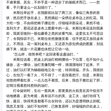
不难掌握。其实，不外乎是一种进步了的催眠术而已。——您
看，手只要这么一比划就行了。”
米斯拉举起手，在我眼前比划了两三次，像似三角形的形
状，然后把手放在桌上，竟然摘起一朵绣在桌布边上的红花。我
大吃一惊，不由得把椅子挪近些，仔细端详那朵花，果然不错，
直到方才，那花还是桌布上图案中的一朵。米斯拉将花送到我鼻
前，我甚至嗅到一股似麝香之类的浓重气味。这委实太不可思议
了，令我惊叹不已。米斯拉依然微微笑着，信手把花又放回桌布
上。不用说，花一落到桌布上，又还原为原先绣成的图案，别说
摘下来，就连一片花瓣也休想让它动一动。
“怎么样，很简单吧？这回请看这盏油灯。”
米斯拉说着，把桌上的油灯稍稍挪动一下位置，也不知什么
缘故，这一挪动，油灯竟像陀螺一样，滴溜溜地转了起来。不
过，油灯以灯罩为轴稳稳地立在一处，转得很猛。开头，我很担
心，生怕万一着了火，可不得了，一直捏着把汗。但是，米斯拉
却悠然呷着红茶，一点儿也不着慌。后来，我也干脆壮起了胆，
定睛注视着愈转愈快的油灯。
灯伞旋转时，生出一股风来，那黄黄的火焰竟在其中纹丝不
动地燃着，蔚为奇观，真有说不出的美。这工夫，油灯转得飞
快，最后，快得简直都看不出在转动，还以为是透明静止的呢。
我忽又发现，油灯不知何时，已恢复原样，好端端的仍在桌上，