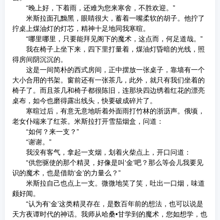
“晚上好，下着雨，还难为您来寒舍，不胜欢迎。”
米斯拉面孔黝黑，眼睛很大，蓄着一嘴柔软的胡子。他拧了
拧桌上煤油灯的灯芯，精神十足地同我寒暄。
“哪里哪里，只要能拜见阁下的魔术，这点而，何足道哉。”
我在椅子上坐下来，四下里打量着，煤油灯昏暗的光线，照
得房间阴沉沉的。
这是一间简朴的西式房间，正中摆放一张桌子，靠墙有一个
大小合用的书架。窗前还有一张茶几，此外，就只有我们坐着的
椅子了。而且茶几和椅子都很陈旧，连那块四边绣着红花的漂亮
桌布，如今也磨得露出线头，快要破成碎片了。
寒暄过后，有意无意地听着外面雨打竹林的浙沥声。俄顷，
老女仆端来了红茶。米斯拉打开雪茄烟盒，问道：
“如何？来一支？”
“谢谢。”
我没有客气，拿起一支烟，划着火柴点上，开口问道：
“供您驱使的那个精灵，好像是叫‘金’吧？那么等会儿我要见
识的魔术，也是借助‘金’的力量么？”
米斯拉自己也点上一支。微微地笑了笑，吐出一口烟，味道
颇好闻。
“认为有‘金’这类精灵存在，是数百年前的想法，也可以说是
天方夜谭时代的神话。我师从哈桑•甘学到的魔术，您如想学，也