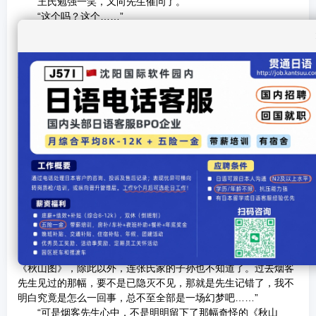
王氏勉强一笑，又向先生催问了。
“这个吗？这个……”
廉州先生又把嘴闭住了。
“这个？”
“这是痴翁第一名作……请看，这云烟的浓淡，多么泼辣的气
概；这林木的色彩，正可说天造地设。那儿不是一座远峰么，从
整个布局中，多么生动的气韵呀。”
一直没开口的廉州先生，对王氏—一指出画的佳处，开始大
大赞赏了一番。王氏听了，脸色渐渐开朗，那是不消说了。
这期间，我向烟客做了一个眼色，小声地说：
“这就是那幅《秋山图》吗？”
烟客翁摇摇头，回我一个奇妙的眼色：
“真是一切如在梦中，也许那张氏家的主人是一位狐仙吧？”
“《秋山图》的故事就是如此。”
王石谷讲完了话，慢慢地喝了一杯茶。
“果然，真是一个怪谈。”
恽南田两眼盯视着铜檠的火焰。
“以后王氏又热心地提了不少问题。归根到底，所谓痴翁的
《秋山图》，除此以外，连张氏家的子孙也不知道了。过去烟客
先生见过的那幅，要不是已隐灭不见，那就是先生记错了，我不
明白究竟是怎么一回事，总不至全部是一场幻梦吧……”
“可是烟客先生心中，不是明明留下了那幅奇怪的《秋山