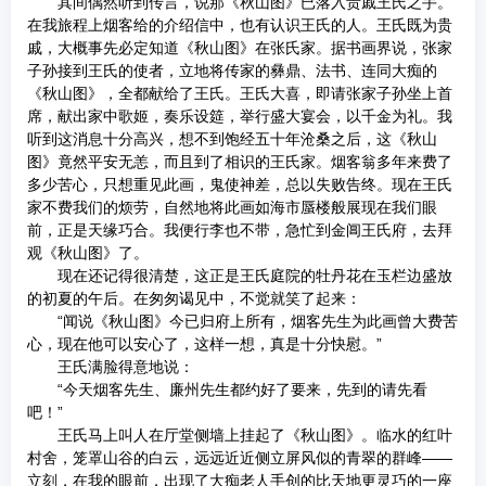
其间偶然听到传言，说那《秋山图》已落入贵戚王氏之手。
在我旅程上烟客给的介绍信中，也有认识王氏的人。王氏既为贵
戚，大概事先必定知道《秋山图》在张氏家。据书画界说，张家
子孙接到王氏的使者，立地将传家的彝鼎、法书、连同大痴的
《秋山图》，全都献给了王氏。王氏大喜，即请张家子孙坐上首
席，献出家中歌姬，奏乐设筵，举行盛大宴会，以千金为礼。我
听到这消息十分高兴，想不到饱经五十年沧桑之后，这《秋山
图》竟然平安无恙，而且到了相识的王氏家。烟客翁多年来费了
多少苦心，只想重见此画，鬼使神差，总以失败告终。现在王氏
家不费我们的烦劳，自然地将此画如海市蜃楼般展现在我们眼
前，正是天缘巧合。我便行李也不带，急忙到金阊王氏府，去拜
观《秋山图》了。
现在还记得很清楚，这正是王氏庭院的牡丹花在玉栏边盛放
的初夏的午后。在匆匆谒见中，不觉就笑了起来：
“闻说《秋山图》今已归府上所有，烟客先生为此画曾大费苦
心，现在他可以安心了，这样一想，真是十分快慰。”
王氏满脸得意地说：
“今天烟客先生、廉州先生都约好了要来，先到的请先看
吧！”
王氏马上叫人在厅堂侧墙上挂起了《秋山图》。临水的红叶
村舍，笼罩山谷的白云，远远近近侧立屏风似的青翠的群峰——
立刻，在我的眼前，出现了大痴老人手创的比天地更灵巧的一座