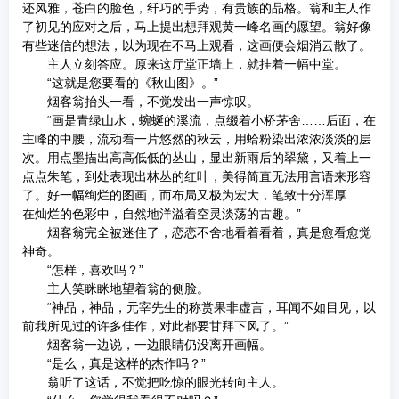
还风雅，苍白的脸色，纤巧的手势，有贵族的品格。翁和主人作
了初见的应对之后，马上提出想拜观黄一峰名画的愿望。翁好像
有些迷信的想法，以为现在不马上观看，这画便会烟消云散了。
主人立刻答应。原来这厅堂正墙上，就挂着一幅中堂。
“这就是您要看的《秋山图》。”
烟客翁抬头一看，不觉发出一声惊叹。
“画是青绿山水，蜿蜒的溪流，点缀着小桥茅舍……后面，在
主峰的中腰，流动着一片悠然的秋云，用蛤粉染出浓浓淡淡的层
次。用点墨描出高高低低的丛山，显出新雨后的翠黛，又着上一
点点朱笔，到处表现出林丛的红叶，美得简直无法用言语来形容
了。好一幅绚烂的图画，而布局又极为宏大，笔致十分浑厚……
在灿烂的色彩中，自然地洋溢着空灵淡荡的古趣。”
烟客翁完全被迷住了，恋恋不舍地看着看着，真是愈看愈觉
神奇。
“怎样，喜欢吗？”
主人笑眯眯地望着翁的侧脸。
“神品，神品，元宰先生的称赏果非虚言，耳闻不如目见，以
前我所见过的许多佳作，对此都要甘拜下风了。”
烟客翁一边说，一边眼睛仍没离开画幅。
“是么，真是这样的杰作吗？”
翁听了这话，不觉把吃惊的眼光转向主人。