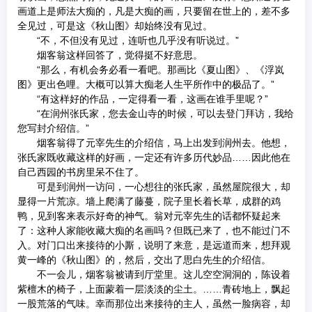
画道上是师法大痴的，凡是大痴的画，只要留在世上的，差不多
全见过，可是这《秋山图》却始终没有见过。
“不，不但没有见过，连听也几乎没有听说过。”
烟客翁这样回答了，觉得挺不好意思。
“那么，有机会务必看一看吧。那画比《夏山图》、《浮岚
图》更出色哩。大概可以算大痴老人生平所作中的极品了。”
“有这样好的作品，一定得看一看，这画在谁手里呢？”
“在润州张氏家，您去金山寺的时候，可以去登门拜访，我给
您写封介绍信。”
烟客翁得了元宰先生的介绍信，马上出发到润州去。他想，
张氏家既收藏这样的好画，一定还有许多历代妙品……因此他在
自己西园的书房里呆不住了。
可是到润州一访问，一心想往的张氏家，虽然屋院很大，却
显得一片荒凉。墙上爬满了藤蔓，院子里长着长草，成群的鸡
鸭，见到客来表示好奇的神气。翁对元宰先生的话都怀疑起来
了：这种人家能收藏大痴的名画吗？但既已来了，也不能过门不
入。对门口出来接待的小厮，说明了来意，是远道而来，想拜观
黄一峰的《秋山图》的，然后，交出了思白先生的介绍信。
不一会儿，烟客翁被请到厅堂里。这儿空空洞洞的，陈设着
紫檀木的椅子，上面蒙着一层淡淡的尘土。……青砖地上，飘起
一股荒落的气味。幸而那位出来接待的主人，虽然一脸病容，却