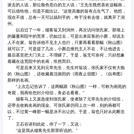
派去的人说，那位脸色苍白的主人说：“王先生既然喜欢这幅画，
可以借给他，但是不能出让。”这使高傲的翁有点生气了。他想，
现在不借，总有一天可以搞到手的，终于没有去借，就离开了润
州。
以后过了一年，烟客翁又到润州，再次访问张氏家。那墙上
的藤蔓和院中的荒草，仍如过去，可是出来应客的小厮，却说主
人不在家。翁告诉他不见主人也行，只要再看看那幅《秋山图》
就可以了。可是提了几次，小厮总推托主人不在，不让他进去，
最后甚至把大门关上，不理睬了。于是，翁无可奈何，只好想象
着藏在这荒院中的名画，怅然而归。
可是后来又见到元宰先生，先生对翁说，张氏家不仅有大痴
的《秋山图》，还收藏着沈南田的《雨夜止宿图》，《自寿图》
那样的名画。
“上次忘记告诉了，这两幅跟《秋山图》一样，可称为画苑的
奇观，我再给您封介绍信，务必去看看。”
烟客马上又派急使到张氏家，使者除了元宰先生的介绍信，
还带去收购名画的现金。可张氏家仍同上次一样，别的画都可
以，不过黄一峰那一幅是决不出让的。于是，翁也只好从此断念
了。
王石谷讲到此处，停了一下，又说：
“这是我从烟客先生那里听说的。”