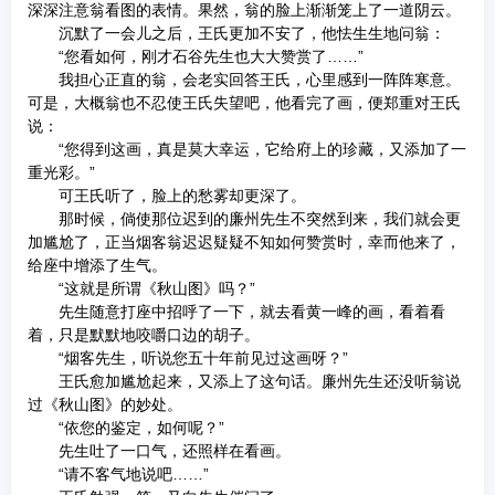
深深注意翁看图的表情。果然，翁的脸上渐渐笼上了一道阴云。
沉默了一会儿之后，王氏更加不安了，他怯生生地问翁：
“您看如何，刚才石谷先生也大大赞赏了……”
我担心正直的翁，会老实回答王氏，心里感到一阵阵寒意。
可是，大概翁也不忍使王氏失望吧，他看完了画，便郑重对王氏
说：
“您得到这画，真是莫大幸运，它给府上的珍藏，又添加了一
重光彩。”
可王氏听了，脸上的愁雾却更深了。
那时候，倘使那位迟到的廉州先生不突然到来，我们就会更
加尴尬了，正当烟客翁迟迟疑疑不知如何赞赏时，幸而他来了，
给座中增添了生气。
“这就是所谓《秋山图》吗？”
先生随意打座中招呼了一下，就去看黄一峰的画，看着看
着，只是默默地咬嚼口边的胡子。
“烟客先生，听说您五十年前见过这画呀？”
王氏愈加尴尬起来，又添上了这句话。廉州先生还没听翁说
过《秋山图》的妙处。
“依您的鉴定，如何呢？”
先生吐了一口气，还照样在看画。
“请不客气地说吧……”