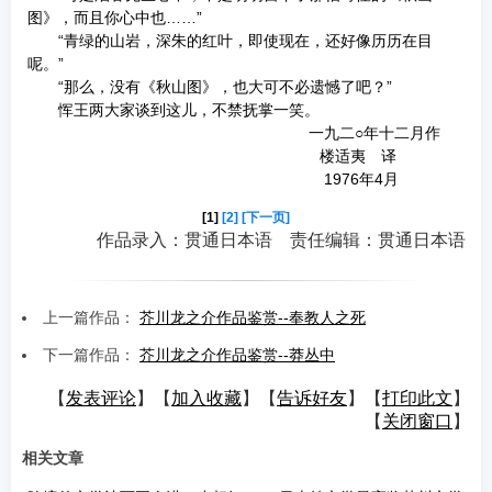
图》，而且你心中也……”
“青绿的山岩，深朱的红叶，即使现在，还好像历历在目
呢。”
“那么，没有《秋山图》，也大可不必遗憾了吧？”
恽王两大家谈到这儿，不禁抚掌一笑。
一九二○年十二月作
楼适夷 译
1976年4月
[1]
[2]
[下一页]
作品录入：贯通日本语 责任编辑：贯通日本语
上一篇作品：
芥川龙之介作品鉴赏--奉教人之死
下一篇作品：
芥川龙之介作品鉴赏--莽丛中
【
发表评论
】【
加入收藏
】【
告诉好友
】【
打印此文
】
【
关闭窗口
】
相关文章