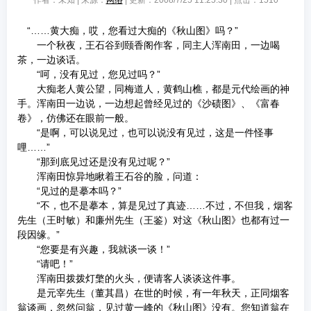
作者：未知 | 来源：
网络
| 更新：2008/7/25 11:25:30 | 点击：
1510
“……黄大痴，哎，您看过大痴的《秋山图》吗？”
一个秋夜，王石谷到颐香阁作客，同主人浑南田，一边喝
茶，一边谈话。
“呵，没有见过，您见过吗？”
大痴老人黄公望，同梅道人，黄鹤山樵，都是元代绘画的神
手。浑南田一边说，一边想起曾经见过的《沙碛图》、《富春
卷》，仿佛还在眼前一般。
“是啊，可以说见过，也可以说没有见过，这是一件怪事
哩……”
“那到底见过还是没有见过呢？”
浑南田惊异地瞅着王石谷的脸，问道：
“见过的是摹本吗？”
“不，也不是摹本，算是见过了真迹……不过，不但我，烟客
先生（王时敏）和廉州先生（王鉴）对这《秋山图》也都有过一
段因缘。”
“您要是有兴趣，我就谈一谈！”
“请吧！”
浑南田拨拨灯檠的火头，便请客人谈谈这件事。
是元宰先生（董其昌）在世的时候，有一年秋天，正同烟客
翁谈画，忽然问翁，见过黄一峰的《秋山图》没有。您知道翁在