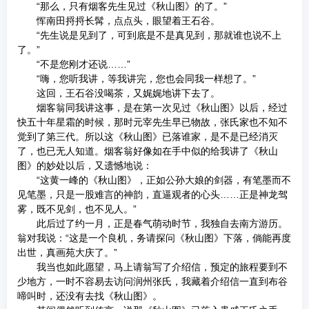
“那么，只有烟客先生见过《秋山图》的了。”
恽南田捋捋长髯，点点头，眼望着王石谷。
“先生说是见到了，可到底是不是真见到，那就谁也说不上
了。”
“不是您刚才还说……”
“嗨，您听我讲，等我讲完，您也会同我一样想了。”
这回，王石谷没喝茶，又娓娓地讲下去了。
烟客翁同我讲这事，是在第一次见过《秋山图》以后，经过
快五十年星霜的时候，那时元宰先生早已物故，张氏家也不知不
觉到了第三代。所以这《秋山图》已落谁家，是不是已经消灭
了，也已无人知道。烟客翁好像如在手中似的给我讲了《秋山
图》的妙处以后，又遗憾地说：
“这黄一峰的《秋山图》，正如公孙大娘的剑器，有笔墨而不
见笔墨，只是一股难言的神韵，直逼观者的心头……正是神龙驾
雾，既不见剑，也不见人。”
此后过了约一月，正是春气萌动时节，我独自去南方游历。
翁对我说：“这是一个良机，务请探问《秋山图》下落，倘能再度
出世，真画苑大庆了。”
我当也如此愿望，马上请翁写了介绍信，预定的旅程要到不
少地方，一时不容易去访问润州张氏，我藏着介绍信一直到布谷
啼叫时，还没有去找《秋山图》。