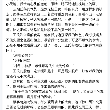
小天地。我带着心头的激动，眼睛一眨不眨地注视墙上的画。
云烟丘壑的气势，显然无疑是黄一峰的真品，用这样多的皱
点，而墨色又这样灵活……着这样重迭的色彩，而看不出一点笔
痕，除了痴翁，别人究竟是不可能的。可是——可是这《秋山
图》，和烟客翁曾在张氏家所见那幅，确不是同一黄一峰的手
笔。比之那幅，这恐怕是比较下品的黄一峰了。
王氏和合座的食客，都在我身边窥探我的脸色，我必须竭力
不使失望之色露出脸上。尽管我十分注意，可是不服气的表情，
还是不知不觉透露出来。过了一会儿，王氏带着担心的神气向我
问了：
“您看如何？”
我连忙回答：
“神品，神品，难怪烟客先生大为惊奇。”
王氏的脸色，这才缓和起来，可是眉头眼底，好像对我的赞
赏还有点不大满足。
这时候，恰巧对我大讲《秋山图》妙趣的烟客先生也到来
了。翁同王氏寒暄着，显出高兴的笑容。
“五十年前在张家荒园看的《秋山图》，现在，又在华贵的尊
府再度相逢，真是意外的因缘。”
烟客翁如此说着，举头观看墙上的大痴。这《秋山图》究竟
是否翁见过的那幅，翁当然是最明白的。因此我也同王氏一样，