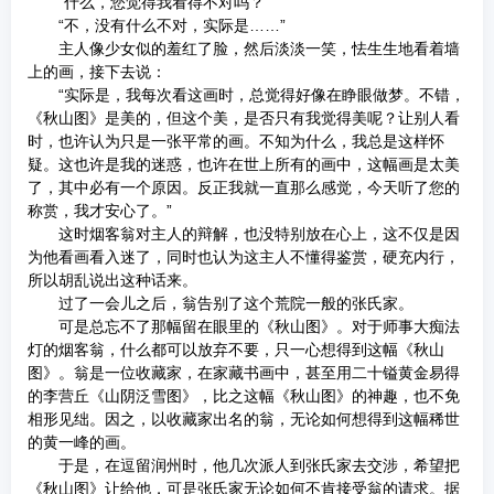
“什么，您觉得我看得不对吗？”
“不，没有什么不对，实际是……”
主人像少女似的羞红了脸，然后淡淡一笑，怯生生地看着墙
上的画，接下去说：
“实际是，我每次看这画时，总觉得好像在睁眼做梦。不错，
《秋山图》是美的，但这个美，是否只有我觉得美呢？让别人看
时，也许认为只是一张平常的画。不知为什么，我总是这样怀
疑。这也许是我的迷惑，也许在世上所有的画中，这幅画是太美
了，其中必有一个原因。反正我就一直那么感觉，今天听了您的
称赏，我才安心了。”
这时烟客翁对主人的辩解，也没特别放在心上，这不仅是因
为他看画看入迷了，同时也认为这主人不懂得鉴赏，硬充内行，
所以胡乱说出这种话来。
过了一会儿之后，翁告别了这个荒院一般的张氏家。
可是总忘不了那幅留在眼里的《秋山图》。对于师事大痴法
灯的烟客翁，什么都可以放弃不要，只一心想得到这幅《秋山
图》。翁是一位收藏家，在家藏书画中，甚至用二十镒黄金易得
的李营丘《山阴泛雪图》，比之这幅《秋山图》的神趣，也不免
相形见绌。因之，以收藏家出名的翁，无论如何想得到这幅稀世
的黄一峰的画。
于是，在逗留润州时，他几次派人到张氏家去交涉，希望把
《秋山图》让给他，可是张氏家无论如何不肯接受翁的请求。据