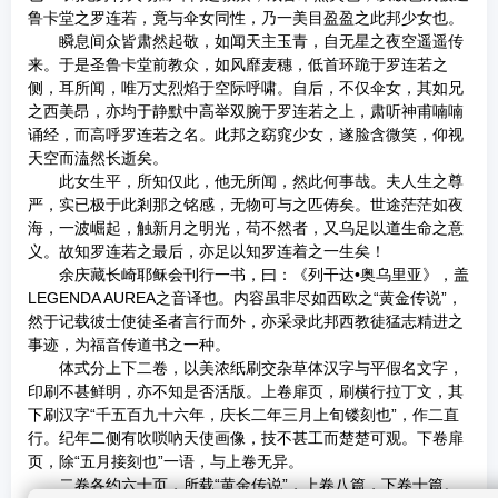
鲁卡堂之罗连若，竟与伞女同性，乃一美目盈盈之此邦少女也。
瞬息间众皆肃然起敬，如闻天主玉青，自无星之夜空遥遥传
来。于是圣鲁卡堂前教众，如风靡麦穗，低首环跪于罗连若之
侧，耳所闻，唯万丈烈焰于空际呼啸。自后，不仅伞女，其如兄
之西美昂，亦均于静默中高举双腕于罗连若之上，肃听神甫喃喃
诵经，而高呼罗连若之名。此邦之窈窕少女，遂脸含微笑，仰视
天空而溘然长逝矣。
此女生平，所知仅此，他无所闻，然此何事哉。夫人生之尊
严，实已极于此剎那之铭感，无物可与之匹俦矣。世途茫茫如夜
海，一波崛起，触新月之明光，苟不然者，又乌足以道生命之意
义。故知罗连若之最后，亦足以知罗连着之一生矣！
余庆藏长崎耶稣会刊行一书，曰：《列干达•奥乌里亚》，盖
LEGENDA AUREA之音译也。内容虽非尽如西欧之“黄金传说”，
然于记载彼士使徒圣者言行而外，亦采录此邦西教徒猛志精进之
事迹，为福音传道书之一种。
体式分上下二卷，以美浓纸刷交杂草体汉字与平假名文字，
印刷不甚鲜明，亦不知是否活版。上卷扉页，刷横行拉丁文，其
下刷汉字“千五百九十六年，庆长二年三月上旬镂刻也”，作二直
行。纪年二侧有吹唢吶天使画像，技不甚工而楚楚可观。下卷扉
页，除“五月接刻也”一语，与上卷无异。
二卷各约六十页，所载“黄金传说”，上卷八篇，下卷十篇。