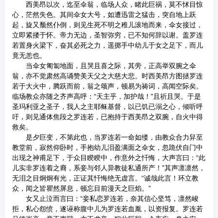
西美昂以次，迄至伞翁，临场人众，睹此巨祸，莫不怵目惊
心，茫然失色。其间伞女大号，如遭迅雷之猛击，突自地上跃
起，旋又颓然仆倒，则见生死不明之稚儿滚地而来，伞女接过，
立即紧搂于怀。帝力无边，圣智弥穷，已不知何辞以谢。盖罗连
若置身火梁下，奋其必死之力，遥掷手中幼儿于女之足下，而儿
竟无恙也。
当伞女匍匐地面，且哭且喜之际，其旁，正高举双腕之伞
翁，亦不觉肃然高诵赞美天父之大慈大悲。时西美昂方图拯罗连
若于大火中，腾跃而前，翁之颂声，顿易为祷词，高闻空际矣。
临场教众亦随之齐声高呼：“天主乎，加护哉！”且祈且哭。于是
圣玛利亚之圣子，我人之主耶稣基督，以已饥已溺之心，倾听呼
吁，则见通体焦段之罗连若，已抱持于西美昂之双腕，自火中得
救矣。
是夕巨变，不第此也，当罗连若一命如缕，由教众合力舁至
教堂前，寂然仰卧时，手抱幼儿泪盈满面之伞女，忽跪伏自门中
出现之神甫足下，于众目睽睽中，作意外之忏悔，大声言曰：“此
儿实非罗连着之裔，系妾与邻人异教徒私通所产！”其声凛凛然，
无泪之目炯炯有光，正证其忏悔绝无虚言。“诚哉此言！环立教
众，闻之皆瞿然屏息，顿忘目前漫天之巨焰。”
女又止泣而言曰：“妾私恋罗连若，奈其信心坚笃，凛然峻
拒，私心怨愤，遂诬称腹中儿为罗连若血胤，以资报复。罗连若