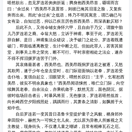
嗒然欲出，忽见罗连若匆匆折返；腾身抱西美昂首，嗫嚅而言
曰：“余过矣！”西美昂不及置答，则彼已掩其泪濡之脸，又复疾
奔而出矣。而此“余过矣”之低语，终乃不明其寓意，谓己确已与
女有染，自知过恶，抑以己疾言厉色答西美昂，而深表歉仄耶？
后此不久，又传伞铺女身怀六甲，且自由于乃父，谓腹中胎
儿乃罗连若之裔。伞翁大怒，立诉于神甫。事至于此，罗连若无
辞自解。是日，神甫集法众磋议，决予破门之处分。罗连着既遭
破门，即面临逐离教堂，生计中断之厄。但如此罪人，若害其留
堂，则事关上帝之荣光，断不可行。平时亲密相处之法众，遂亦
不得不挥泪摒罗连苦于门外。
其哀痛最甚者，西美昂也。西美昂既悯罗连若之被逐，又怒
其欺罔，遂于少年仓皇去堂时，在门际迎面饷以老拳，罗连若受
击仆地，复强自起立，泪眼望天，喟然长叹曰：“主乎，乞宥恕西
美昂，彼实不明余真象也！”西美昂闻语悚然，唯伫立门际，向空
续舞其老拳。自余法众，亦乘机敛手，默然无言，面色阴沉。据
彼时临场目击者云，时暴风将至，无色惨淡，罗连若嗒然低首，
向长崎西空夕阳残照处，踽踽而行，其萧条之清影，如飘摇于火
焰中也。
自后罗连若一变其昔日圣鲁卡堂提炉童子之风貌，栖身郊外
卑田院中，赫然为一可悯之乞儿矣。尤以原为异教人所嫉视之天
主教徒，现身街头，不仅遭儿童之嘲谑，且常有棍棒瓦石之厄。