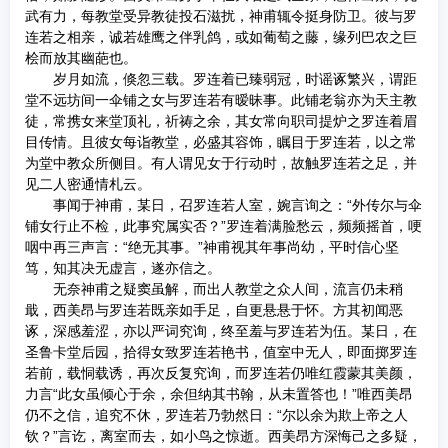
武有力，每教堂受异教徒投石滋扰，神甫辄令挺身防卫。彼与罗
连若之相亲，诚若雄鹰之伴乳鸽，或如葡萄之藤，缘列巴农之巨
桧而放其幽葩也。
岁月如流，倏忽三载。罗连着已臻弱冠，时谣诼繁兴，谓距
堂不远坊间一伞铺之女与罗连若有暧昧事。此铺老翁亦为天主教
徒，常携女来堂顶礼，祈祷之余，其女常向职司提炉之罗连着眉
目传情。且彼女每诣教堂，必盛其容饰，瞩目于罗连若，以之常
为堂中教众所侧目。有人谓见女于行动时，故触罗连若之足，并
见二人密通情札云。
事闻于神甫，某日，召罗连若人室，婉言询之：“外传尔与伞
铺女行止不检，此事究属实否？”罗连着满脸愁云，频频摇首，哽
咽中再三声言：“绝无其事。”神甫视其年事尚幼，平时信心坚
笃，知其决无虚言，遂亦信之。
无奈神甫之疑窦虽解，而出人教堂之众人间，流言仍未稍
戢，西美昂与罗连若既亲如手足，自更悬悬于怀。方其初闻恶
诼，深感羞涩，亦以严词究询，终至羞与罗连若为伍。某日，在
圣鲁卡堂后园，拾得女致罗连若艳书，值室中无人，即面掷罗连
若前，载恫载诱，再次反复究询，而罗连若仍唯红霞蒙其美颜，
力言“此女虽倾心于余，余但纳其书翰，从未置答也！”唯西美昂
仍不之信，追究不休，罗连若乃勃然日：“尔以余为欺上帝之人
钦？”言讫，离室而去，如小鸟之惊逝。西美昂方深悔己之多疑，