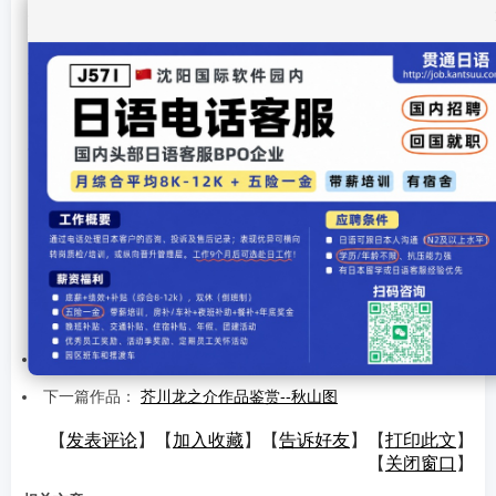
又二卷卷首各有序言，不署作者之名，及拉丁文目次。序言文不
甚驯，间杂如欧文直译之语法，一目即知必出于西教士手。
上所采录《奉教人之死》一篇，系据下卷第二篇，疑为长崎
西教堂遗事之实录。但所记火灾，查《长崎港草》等书，未能证
实有无其事，事实发生之年代，遂亦无从确定之。
余于《奉教人之死》一篇，为发表之必要已稍加文字之润
饰，如原作平易雅驯之笔致，能无所损毁，则幸甚矣。
一九一八年八月作
楼适夷 译
1976年4月
[1]
[2]
[下一页]
作品录入：贯通日本语 责任编辑：贯通日本语
上一篇作品：
芥川龙之介作品鉴赏--老年的素盏鸣尊
下一篇作品：
芥川龙之介作品鉴赏--秋山图
【
发表评论
】【
加入收藏
】【
告诉好友
】【
打印此文
】
【
关闭窗口
】