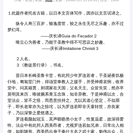
作者：未知 | 来源：
网络
| 更新：2008/7/25 11:24:10 | 点击：
1969
１此篇作者托名古籍，以日本文言体写作，因亦以文言试译之。
纵令人寿三百岁，愉逸度世，较之永生无尽之乐趣，亦不过
梦幻耳。
——庆长译Guia do Fecador２
唯立心为善者，乃能于圣教中得不可思议之妙趣。
——庆长译Imitatione Chnisti３
２人名。
３《教徒景行录》，书名。
昔日本长崎圣鲁卡堂，有此邦少年罗连若者，于圣诞夜饥极
仆地，匍匐堂门外，得诣堂奉教人之援手，并受神甫哀悯，收养
堂中。问其籍贯，则谓家在天国，父名天主。众皆失笑，然亦卒
莫明其来历，唯彼腕系青玉念珠，知非异教。于是神甫以次，合
堂法众，皆不之怪，而悉意扶持之。尤以其道心坚定，不似孺
子，即长老辈亦为之惊诧，以为罗连若即非天童转世，亦良家
子，乃以深挚之爱慈遇之。
罗连着颜如冠玉，其声呖呖类小女子，性复温柔，故深得爱
怜。法众中有此邦人西美昂者，尤视罗连若如兄弟，日常出入相
偕，如影随形。西美昂出身于奉仕大名之武士家，魁伟出众，孔