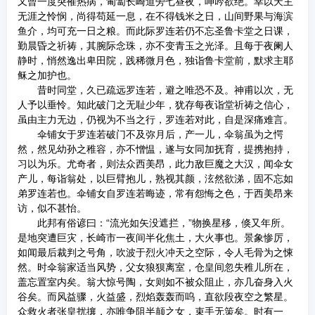
又曾一度突罹热病，匍匐长崎道旁七昼夜，呻吟欲绝。幸以天主
无涯之怜悯，尚得苟延一息，在不得钱米之日，山间野果与海滨
鱼介，均可充一日之粮。而此际罗连若仍不忘圣鲁卡堂之日课，
勤晨昏之祈祷，其腕际念珠，亦不变青玉之光泽。且每于夜阑人
静时，悄然逸出卑田院，践稀微月色，独诣鲁卡堂前，默求主耶
稣之加护也。
昔时同堂，久已疏远罗连若，避之唯恐不及。神甫以次，无
人予以垂怜。知此破门之无耻少年，犹存每夜诣堂祈祷之信心，
虽由主力无边，仍视为不当之行，罗连若对此，自是深痛难言。
伞铺女于罗连若破门不及弥月后，产一儿，伞翁虽为之愕
然，然见幼孙之稚容，亦不憎愠，遂与女同加抚育，提携抱持，
习以为乐。尤奇者，则法众西美昂，此力敌巨魔之大汉，闻伞女
产儿，每诣翁处，以巨臂抱儿，熟视其颜，泫然欲涕，固不忘如
弟罗连若也。伞铺女自罗连若晦迹，常有怨悔之色，于西美昂来
访，似不甚怡。
此邦有俗谚曰：“流光如矢没遮拦，”物换星移，倏又年所。
是地突遭巨灾，长崎市一夜间半化焦土，大火事也。景象惨厉，
如闻最后裁判之号角，吹波于烈火冲天之空际，令人毛骨为之悚
然。时伞翁家适当风势，父女狼狈离室，仓皇间忽失稚儿所在，
盖忘置室内矣。翁大惊号陶，女则如不被众阻止，亦几奋身入火
谷矣。而风益骤，火益盛，烈焰轰轰而呜，直欲段夜空之繁星。
众救火者张皇扰攘，亦唯争阻半颠之女，束手无策矣。时有一