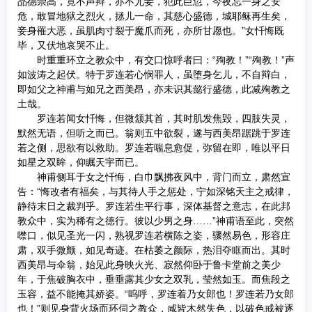
品德崇高，竟不声辩，亦不尤妾，犯此巨愆，今夜忘一身之安
危，敢冒地狱之烈火，拯儿一命，其慈心盛德，城耶稣再生矣，
妾身罹大恶，虽肌肉寸裂于魔爪而死，亦所甘愿也。”女忏悔既
毕，又伏地哀哭不止。
时重重环立之教众中，有交口惊呼者曰：“殉教！”“殉教！”声
如波涛之起伏。特于罗连若心悯罪人，虽堕身乞儿，不自辩白，
即如父之神甫与如兄之西美昂，亦未识其懿行盛德，此减殉教之
土哉。
罗连若闻女忏悔，但微颔其首，其时肌发焦毁，四肢失灵，
默然无语，但听之而已。翁则五中欲裂，遂与西美昂踞跳于罗连
若之侧，思欲有以救助。罗连若喘息愈促，弥留在即，唯以平日
如星之双眸，仰瞩天宇而已。
神甫侧耳于女之忏悔，白巾飘拂夜风中，背门而立，肃然宣
告：“悔改者有福矣，与其待人手之惩处，宁如深铭天主之戒律，
静待末日之裁判乎。罗连若生平行事，深体基督之意志，在此邦
教众中，实为稀有之德行。彼以少男之身……”神甫语至此，突然
噤口，似见圣光一闪，熟视罗连若横陈之姿，骤然易色，形容庄
肃，双手微颤，如见奇迹。在枯萎之颜际，热泪夺眶而出。其时
西美昂与伞翁，始见此身映火光、寂然仰卧于鲁卡堂前之美少
年，于焦破胸衣中，垂垂露其少女之双乳，莹然如玉。而焦段之
玉容，益不能掩其娇姿。“呜呼，罗连着乃女郎也！罗连若乃女郎
也！”则见身背火场而环伺之教众，咸皆木然失色，以破色戒被逐