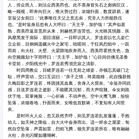
人，排众而入，则法众西美昂也。此不畏身冒矢石之彪炳巨汉，
略一顾视，即奔向巨火，惟火势过烈，浓烟扑面，数度辟易，遂
至翁父女前曰：“此事唯任天父之意志矣，究非人力所能胜任
也。”是时翁身后忽有人大呼曰：“天主乎，加护哉！”其声似甚
熟，西美昂返首觅所从来，则赫然罗连苦也。火光映其惧颜，疾
风靡黑发于肩际，眉目清丽，一目即识其人。罗连若以乞儿姿伫
立众前，目炯炯遥瞩火中之家宅，咄嗟间，于狂风烈焰中，一跃
而前，向火柱、火壁、火梁隙地疾奔而入。西美昂霍然失色，急
向空频频划十字而呼曰：“天主乎，加护哉！”心目间仿佛见圣鲁
卡堂前，夕阳残光中，罗连若秀沏悲寂之清影。
时四周教众，目睹罗连若一往无前之雄姿，亦顿忘其破门之
耻，呼声雷动，交口互议曰：“亲子之情，终莫能移，此自愧获咎
久晦踪影之罗连若，终因拯其血胤，舍身入火窟矣。”伞翁亦同此
感，目送罗连若之逝影，不能匿其沉郁，而大声喧豗。伞女则跪
伏于地，双掌掩脸，一心祈祷，不动声色。空中火鹰飞舞，纷纷
坠落，浓烟卷地，扑面而来。女唯低首默祷，不复知有人间世
矣。
是时环火人众，忽又跃然齐呼，则见罗连若乱发蓬蓬，手抱
幼儿，如天神之降临，自大火中奋身而出。适一烬余之屋梁，訇
然自空坠落，声震如雷，烈焰飞腾，顿失罗连若所在，唯有融融
火柱，赤光闪耀如珊瑚树。