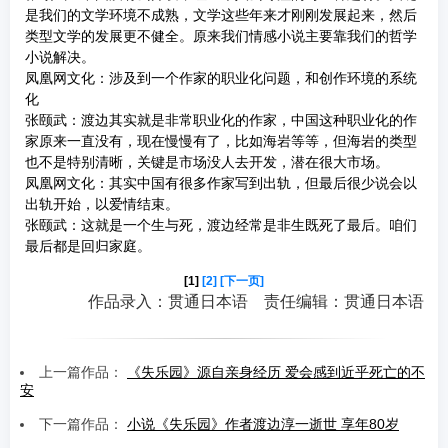
是我们的文学环境不成熟，文学这些年来才刚刚发展起来，然后
类型文学的发展更不健全。原来我们情感小说主要靠我们的哲学
小说解决。
凤凰网文化：涉及到一个作家的职业化问题，和创作环境的系统
化
张颐武：渡边其实就是非常职业化的作家，中国这种职业化的作
家原来一直没有，现在慢慢有了，比如海岩等等，但海岩的类型
也不是特别清晰，关键是市场没人去开发，潜在很大市场。
凤凰网文化：其实中国有很多作家写到出轨，但最后很少说会以
出轨开始，以爱情结束。
张颐武：这就是一个生与死，渡边经常是非生既死了最后。咱们
最后都是回归家庭。
[1]
[2]
[下一页]
作品录入：贯通日本语 责任编辑：贯通日本语
上一篇作品：
《失乐园》源自亲身经历 爱会感到近乎死亡的不
安
下一篇作品：
小说《失乐园》作者渡边淳一逝世 享年80岁