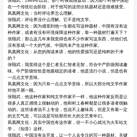
张颐武：1989年以后。那个时候就很轰动，因为那个时候中国还
在一个传统社会阶段，对于他写的这些出轨题材还是很难接受。
凤凰网文化：当时评论界怎么理解。
张颐武：评论界没什么理解。它不是纯文学。
凤凰网文化：因为感觉到他一生都在写这种题材，中国有没有这
种作家，或者有没有环境保障这种作家，靠一种题材打遍天下？
张颐武：那么这几年来我觉得也有不少作家写这东西，但他们也
没有形成一个大的气侯。中国尚未产生这种作家。
凤凰网文化：从您的阅读来讲，他的性爱描写还是纯粹的干净
的？
张颐武：我觉得这个是仁者见仁智者见智，符合中产阶级阅读趣
味。中产阶级恰恰是他最稳定的读者，他是流行小说，但是也有
一点点文学意味。
凤凰网文化：因为只有一点点文学意味，所以大部分纯文学作家
对他不屑一顾。
张颐武：他这种作家和纯文学作家不一样，他这种作家反而是让
很多人真正感情上很触动的，他和村上春树都是让很多读者很触
动的。这些读者说不上专业，也说不上趣味高，但是又有着一定
的文艺气息，可以说是写给那些长大的文艺青年们。
凤凰网文化：其实中国也有这作家，但一不小心就沦为火车站文
学，《知音》这样。
张颐武：中国没有去开发，让一个人去专注的写一种题材。关键