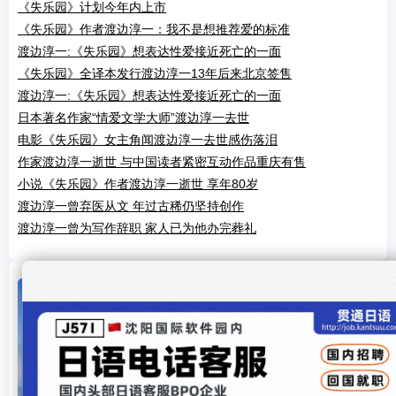
《失乐园》计划今年内上市
《失乐园》作者渡边淳一：我不是想推荐爱的标准
渡边淳一:《失乐园》想表达性爱接近死亡的一面
《失乐园》全译本发行渡边淳一13年后来北京签售
渡边淳一:《失乐园》想表达性爱接近死亡的一面
日本著名作家“情爱文学大师”渡边淳一去世
电影《失乐园》女主角闻渡边淳一去世感伤落泪
作家渡边淳一逝世 与中国读者紧密互动作品重庆有售
小说《失乐园》作者渡边淳一逝世 享年80岁
渡边淳一曾弃医从文 年过古稀仍坚持创作
渡边淳一曾为写作辞职 家人已为他办完葬礼