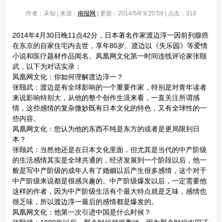
作者：未知 | 来源：
南报网
| 更新：2014/5/6 9:20:59 | 点击：
318
2014年4月30日晚11点42分，日本著名作家渡边淳一因前列腺癌
在东京的自家住宅内去世，享年80岁。渡边以《失乐园》等爱情
小说和医疗题材作品闻名。凤凰网文化第一时间连线评论家张颐
武，以下为对话实录：
凤凰网文化：你如何理解渡边淳一？
张颐武：渡边是有全球影响的一个重要作家，特别是对青年读者
来说影响特别大，从他的整个创作生涯来看，一直关注所谓感
情，这些感情的复杂微妙既有日本文化的特色，又有全球性的一
些内容。
凤凰网文化：您认为他的东西不纯是东方的或者是更局限到日
本？
张颐武：当然他还是在日本文化里面，但尤其是当代的中产阶级
的生活感情其实是全球共通的，经济发展到一个阶段以后，他一
般是写中产阶级的成年人有了婚姻以后产生很多感情，这个对于
中产阶级来说都是很感兴趣的。中产阶级爆发以后，一定需要他
这样的作者，因为中产阶级生活有个最大特点就是乏味，感情也
很乏味，所以渡边淳一最后的感情都是爆发的。
凤凰网文化：他第一次引进中国是什么时候？