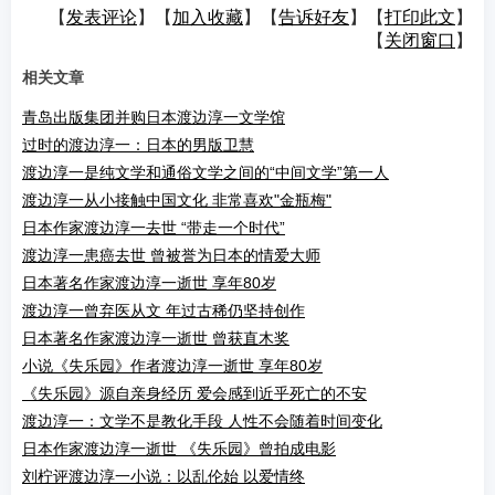
【
发表评论
】【
加入收藏
】【
告诉好友
】【
打印此文
】
【
关闭窗口
】
相关文章
青岛出版集团并购日本渡边淳一文学馆
过时的渡边淳一：日本的男版卫慧
渡边淳一是纯文学和通俗文学之间的“中间文学”第一人
渡边淳一从小接触中国文化 非常喜欢"金瓶梅"
日本作家渡边淳一去世 “带走一个时代”
渡边淳一患癌去世 曾被誉为日本的情爱大师
日本著名作家渡边淳一逝世 享年80岁
渡边淳一曾弃医从文 年过古稀仍坚持创作
日本著名作家渡边淳一逝世 曾获直木奖
小说《失乐园》作者渡边淳一逝世 享年80岁
《失乐园》源自亲身经历 爱会感到近乎死亡的不安
渡边淳一：文学不是教化手段 人性不会随着时间变化
日本作家渡边淳一逝世 《失乐园》曾拍成电影
刘柠评渡边淳一小说：以乱伦始 以爱情终