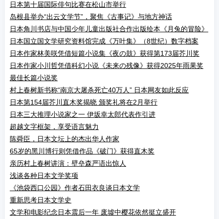
日本第十届国际俳句比赛在松山市举行
岛根县举办“出云文学节”，聚焦《古事记》与地方神话
日本角川书店与中国少年儿童出版社合作出版绘本《月兔的冒险》
日本国立国文学研究资料馆完成《万叶集》（8世纪）数字档案
日本作家林美咲凭借短篇小说集《夜の鼓》获得第173届芥川奖
日本作家小川哲凭借科幻小说《未来の残像》获得2025年雨果奖
最佳长篇小说奖
村上春树新书称“南京大屠杀死亡40万人” 日本网友如此反应
日本第154届芥川直木奖揭晓 颁奖礼将在2月举行
日本三大推理小说家之一 伊坂幸太郎代表作引进
超越文字框架，享受语言魅力
陈舜臣，日本文坛上的杰出华人作家
65岁的黑川博行则凭借作品《破门》获得直木奖
亲历村上春树讲演：壁垒森严语出惊人
浅谈各种日本文学奖项
《池袋西口公园》作者石田衣良谈日本文学
重新思考日本文学史
文学和电影纪念日本震后一年 废墟中樱花依然挺立盛开