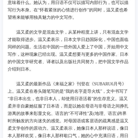
意味着什么。她认为，用日语不仅可以描写内部行为，也可以描
写行为本身。在“怀着紧张的心情进行创作”的同时，温又柔也希
望将来能够用独具魅力的中文写作。
温又柔的文学是混血文学，从某种程度上讲，只有混血文学
才能取得进步。温又柔表示，日本文学日趋国际化，中国也面临
同样的问题。生活在中国的一些外国人爱上了中国，开始用中文
写作，这种现象已经出现。温又柔想要与更多的中国作家、日本
的中国文学研究者、译者以及出版社共同努力，把中国文学作品
介绍到日本。
温又柔的最新作品《来福之家》刊登在《SUBARU6月号》
上。温又柔在卷头随笔写的是“我的名字是导火线”，文中书写了
“非日本出生，也非日本人，却使用日语活着”的生存意义。温又
柔并非自豪她征服了日本语，而是以她在母语与非母语之间挣扎
游离的故事来彰显文化、语言的“不可译性”及(地理、语言)跨界
时所触发的方向迷失的感觉。对母国语或客居语的疏离感是温又
柔文学创作的原动力。温又柔表示，她像日本人那样说话，像日
本人那样欢笑，像日本人那样歇口气，她的心中充满日语，用日