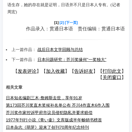
语生存，她的存在就是证明，日语并不只是日本人专有。(记者
周宏)
[1]
[2]
[下一页]
作品录入：贯通日本语 责任编辑：贯通日本语
上一篇作品：
战后日本文学回顾与总结
下一篇作品：
日本问题研究：芥川奖缘何“一奖独大”
【
发表评论
】【
加入收藏
】【
告诉好友
】【
打印此文
】
【
关闭窗口
】
相关文章
日本知名编剧三木·詹姆斯去世，享年91岁
第173回芥川奖直木奖候补名单公布 芥川4作直木6作入围
芥川奖作家控诉甲府市议员侵犯隐私并要求赔偿
1977年刊行小说《青い壷》文库版成半年畅销书榜首
日本杂志《萌芽》迎来了创刊70周年纪念特刊