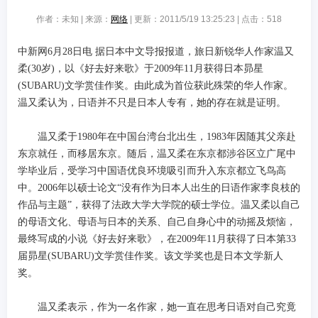
作者：未知 | 来源：
网络
| 更新：2011/5/19 13:25:23 | 点击：
518
中新网6月28日电 据日本中文导报报道，旅日新锐华人作家温又
柔(30岁)，以《好去好来歌》于2009年11月获得日本昴星
(SUBARU)文学赏佳作奖。由此成为首位获此殊荣的华人作家。
温又柔认为，日语并不只是日本人专有，她的存在就是证明。
温又柔于1980年在中国台湾台北出生，1983年因随其父亲赴
东京就任，而移居东京。随后，温又柔在东京都涉谷区立广尾中
学毕业后，受学习中国语优良环境吸引而升入东京都立飞鸟高
中。2006年以硕士论文“没有作为日本人出生的日语作家李良枝的
作品与主题”，获得了法政大学大学院的硕士学位。温又柔以自己
的母语文化、母语与日本的关系、自己自身心中的动摇及烦恼，
最终写成的小说《好去好来歌》，在2009年11月获得了日本第33
届昴星(SUBARU)文学赏佳作奖。该文学奖也是日本文学新人
奖。
温又柔表示，作为一名作家，她一直在思考日语对自己究竟